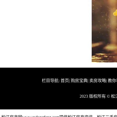
栏目导航:
首页
|
购房宝典
|
卖房攻略
|
教你
2023 版权所有 ©